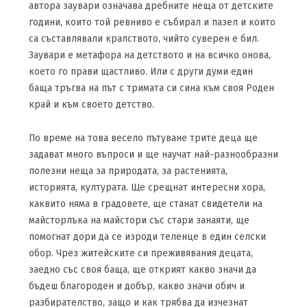
автора заувари означава дребните неща от детските
години, които той ревниво е събирал и пазел и които
са съставлявали кралството, чийто суверен е бил.
Заувари е метафора на детството и на всичко онова,
което го прави щастливо. Или с други думи един
баща тръгва на път с тримата си сина към своя Роден
край и към своето детство.
По време на това весело пътуване трите деца ще
задават много въпроси и ще научат най-разнообразни
полезни неща за природата, за растенията,
историята, културата. Ще срещнат интересни хора,
каквито няма в градовете, ще станат свидетели на
майсторлъка на майстори със стари занаяти, ще
помогнат дори да се изроди теленце в един селски
обор. Чрез житейските си преживявания децата,
заедно със своя баща, ще открият какво значи да
бъдеш благороден и добър, какво значи обич и
разбирателство, защо и как трябва да изчезнат