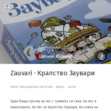
Ljubivoje Ršumović
Zauvari · Кралство Заувари
FIRST BULGARIAN EDITION · EMAS · 2018
Един баща тръгва на път с тримата си сина. На път в
Авантюрата. На път за Кралство Заувари. На езика на