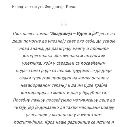
Извод из статута Фондације Ршум:
Циљ нашег кампа “
Академија – Идем и ја!
” јесте да
деци помогне да упознају свет око себе, да усвоје
нова знања, да разиграју машту и прошире
интересовања. Ангажовањем врхунских
уметника, који у сарадњи са посвећеним
педагозима раде са децом, трудимо се да деци
сваки тренутак проведен на кампу остане у
незаборавном сећању и да им буде трајна
инспирација за живот и рад у будућности.
Посебну пажњу посвећујемо мотивисању деце да
читају, јер је доказано да такви малишани бивају
успешнији у школовању и животним
постигнућима. Кроз наше радионице се истиче и