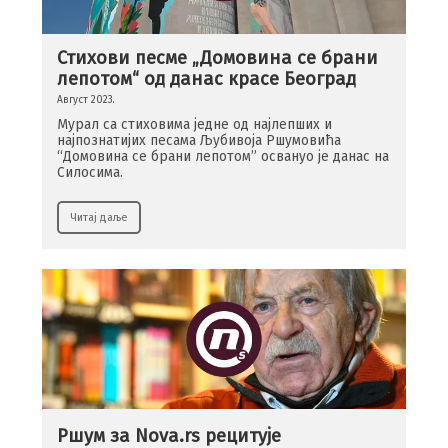
Стихови песме „Домовина се брани
лепотом“ од данас красе Београд
Август 2023.
Мурал са стиховима једне од најлепших и
најпознатијих песама Љубивоја Ршумовића
“Домовина се брани лепотом” освануо је данас на
Силосима.
Читај даље
Ршум за Nova.rs рецитује