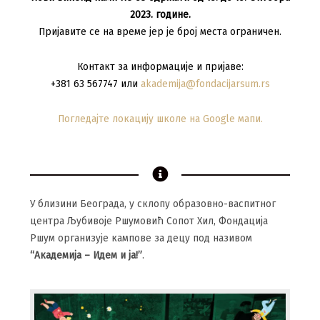
2023. године.
Пријавите се на време јер је број места ограничен.
Контакт за информације и пријаве:
+381 63 567747 или
akademija@fondacijarsum.rs
Погледајте локацију школе на Google мапи.
У близини Београда, у склопу образовно-васпитног
центра Љубивоје Ршумовић Сопот Хил, Фондација
Ршум организује кампове за децу под називом
“Академија – Идем и ја!”
.