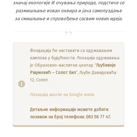
значај екологије И очувања природе, подстиче се
размишљање изван оквира и јача самопуздање
за смишљање и спровођење сасвим нових идеја.
Фондација ће наставити са одржавањем
кампова у будућности. Локација одржавања
је Образовно-васпитни центар “
Љубивоје
Ршумовић – Сопот Хил
”, Љубе Давидовића
12, Сопот.
Локација школе на Google мапи.
Детаљне информације можете добити
позивом на број телефона: 063 56 77 47.