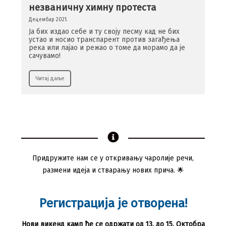
незваничну химну протеста
Децембар 2021.
Ја бих издао себе и ту своју песму кад не бих
устао и носио транспарент против загађења
река или лајао и режао о томе да морамо да је
сачувамо!
Читај даље
Придружите нам се у откривању чаролије речи,
размени идеја и стварању нових прича. 🌟
Регистрација је отворена!
Нови викенд камп ће се одржати од 13. до 15. Октобра