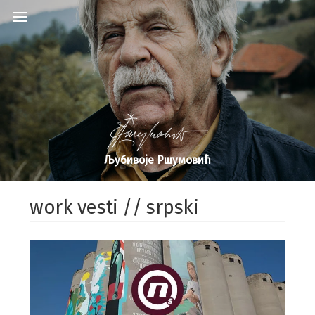
Љубивоје Ршумовић
work vesti // srpski