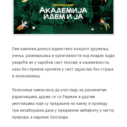
Ови кампови доносе јединствен концепт дружења,
учења, размишљања и креативности код младих људи
уводећи их у чаробни свет поезије и књижевности,
како би спремни крочили у свет одраслих без страха
и непознаница.
Полазници кампа могу да учествују на различитим
радионицама, друже се са Ршумом и другим
уметницима који су предавачи на кампу и проведу
три незаборавна дана у предивном амбијенту у чистој
природи, а надомак Београда.