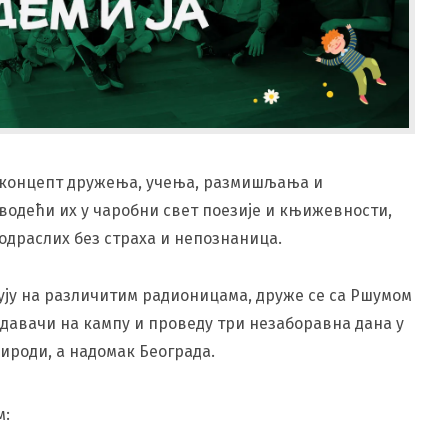
 концепт дружења, учења, размишљања и
водећи их у чаробни свет поезије и књижевности,
одраслих без страха и непознаница.
ују на различитим радионицама, друже се са Ршумом
едавачи на кампу и проведу три незаборавна дана у
ироди, а надомак Београда.
м: