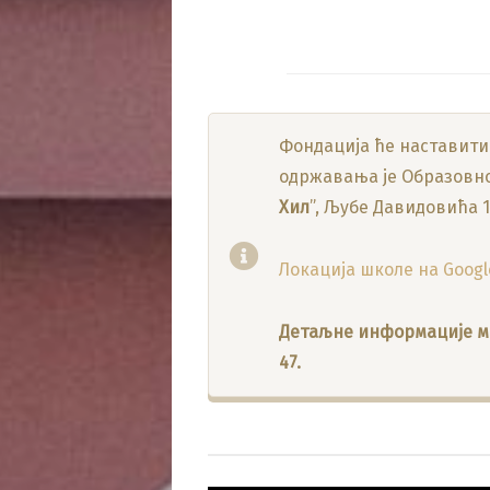
Фондација ће наставити
одржавања је Образовно
Хил
”, Љубе Давидовића 1
Локација школе на Googl
Детаљне информације мо
47.