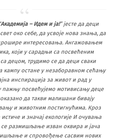
“
Академија – Идем и ја!
” јесте да деци
свет око себе, да усвоје нова знања, да
 прошире интересовања. Ангажовањем
ика, који у сарадњи са посвећеним
са децом, трудимо се да деци сваки
а кампу остане у незаборавном сећању
ајна инспирација за живот и рад у
у пажњу посвећујемо мотивисању деце
е доказано да такви малишани бивају
вању и животним постигнућима. Кроз
истиче и значај екологије И очувања
 се размишљање изван оквира и јача
мишљање и спровођење сасвим нових