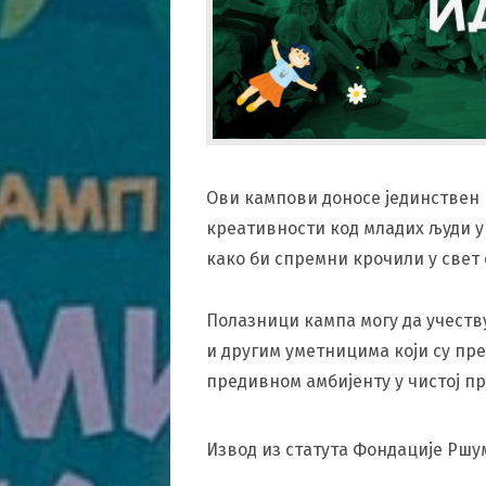
Ови кампови доносе јединствен
креативности код младих људи у
како би спремни крочили у свет 
Полазници кампа могу да учеств
и другим уметницима који су пр
предивном амбијенту у чистој пр
Извод из статута Фондације Ршу