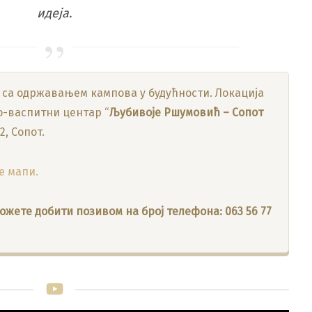
идеја.
 са одржавањем кампова у будућности. Локација
-васпитни центар “
Љубивоје Ршумовић – Сопот
2, Сопот.
e мапи.
жете добити позивом на број телефона: 063 56 77