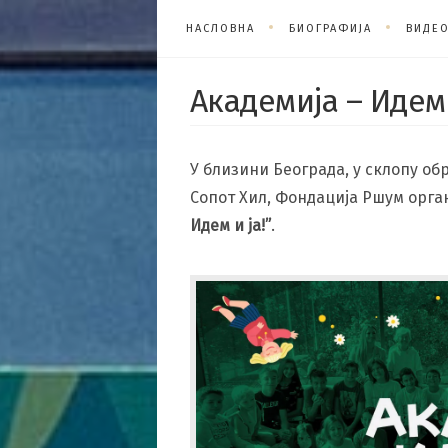
НАСЛОВНА
БИОГРАФИЈА
ВИДЕ
Академија – Идем 
У близини Београда, у склопу о
Сопот Хил, Фондација Ршум орга
Идем и ја!”
.