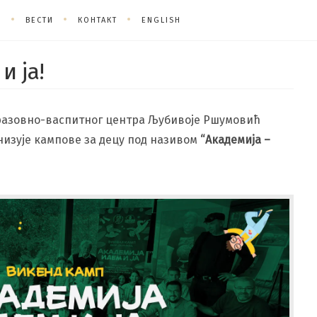
О
ВЕСТИ
КОНТАКТ
ENGLISH
и ја!
бразовно-васпитног центра Љубивоје Ршумовић
низује кампове за децу под називом
“Академија –