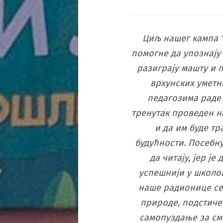
Циљ нашег кампа 
помогне да упознају 
разиграју машту и
врхунских уметн
педагозима раде 
тренутак проведен н
и да им буде тр
будућности. Посебн
да читају, јер ј
успешнији у школо
наше радионице се 
природе, подстиче
самопуздање за с