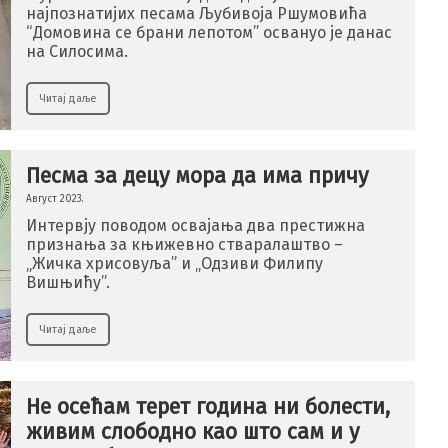
најпознатијих песама Љубивоја Ршумовића
“Домовина се брани лепотом” освануо је данас
на Силосима.
Читај даље
Песма за децу мора да има причу
Август 2023.
Интервју поводом освајања два престижна
признања за књижевно стваралаштво –
„Жичкa хрисовуљa” и „Одзиви Филипу
Вишњићу”.
Читај даље
Не осећам терет година ни болести,
живим слободно као што сам и у