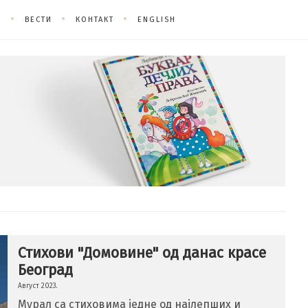
О
ВЕСТИ
КОНТАКТ
ENGLISH
Стихови "Домовинe" од данас красе
Београд
Август 2023.
Мурал са стиховима једне од најлепших и