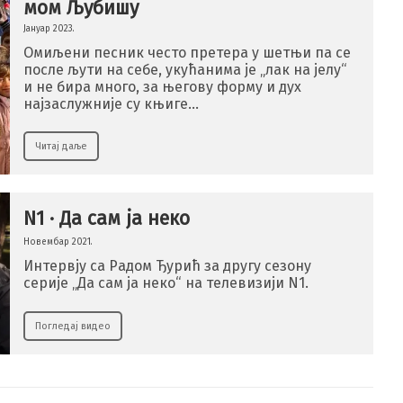
мом Љубишу
Јануар 2023.
Омиљени песник често претера у шетњи па се
после љути на себе, укућанима је „лак на јелу“
и не бира много, за његову форму и дух
најзаслужније су књиге…
Читај даље
N1 · Да сам ја неко
Новембар 2021.
Интервју са Радом Ђурић за другу сезону
серије „Да сам ја неко“ на телевизији N1.
Погледај видео