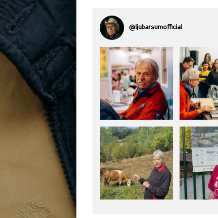
@
ljubarsumofficial