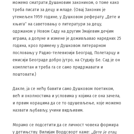
можемо сматрати Душановим закоником, о томе како
треба писати за децу и младе. (Овај Законик је
утемељен 1959 године, у Душковом реферату „Дете и
књига“ на саветовању о литератури за децу,
одржаном у Новом Саду на другим Змајевим дечјим
играма, а допуне и измене је доживљавао наредних 25
година, кроз примену у Душковом литерарном
пословању у Радио-телевизији Београд, Полетарцу и
емисији Београде добро јутро, на Студију Бе. Сад је он
комплетан и треба га се само придржавати и
поштовати.)
Дакле, ја се нећу бавити само Душковом поетиком,
већ и околностима и условима у којима се она зачела,
и првим корацима да се то одушевљење, које можемо
назвати љубављу, учини видљивим.
Морамо се подсетити да се личност човека формира
у детињству. Вилијам Вордсворт каже: „
Дете је отац