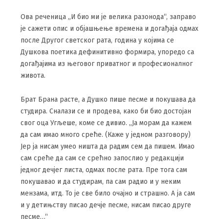
Ова реченица „И био ми је велика разонода“, заправо
је сажети опис и објашњење времена и догађаја одмах
после Другог светског рата, година у којима се
Душкова поетика дефинитивно формира, упоредо са
догађајима из његовог приватног и професионалног
живота.
Брат Брана расте, а Душко пише песме и покушава да
студира. Сналази се и продева, како би био достојан
свог оца Угљеше, коме се дивио. „Ја морам да кажем
да сам имао много среће. (Каже у једном разговору)
Јер ја нисам умео ништа да радим сем да пишем. Имао
сам среће да сам се срећно запослио у редакцији
једног дечјег листа, одмах после рата. Пре тога сам
покушавао и да студирам, па сам радио и у неким
мензама, итд. То је све било очајно и страшно. А ја сам
и у детињству писао дечје песме, нисам писао друге
песме…“