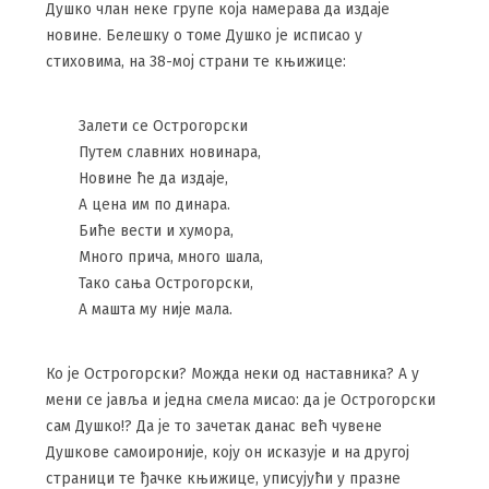
Душко члан неке групе која намерава да издаје
новине. Белешку о томе Душко је исписао у
стиховима, на 38-мој страни те књижице:
Залети се Острогорски
Путем славних новинара,
Новине ће да издаје,
А цена им по динара.
Биће вести и хумора,
Много прича, много шала,
Тако сања Острогорски,
А машта му није мала.
Ко је Острогорски? Можда неки од наставника? А у
мени се јавља и једна смела мисао: да је Острогорски
сам Душко!? Да је то зачетак данас већ чувене
Душкове самоироније, коју он исказује и на другој
страници те ђачке књижице, уписујући у празне