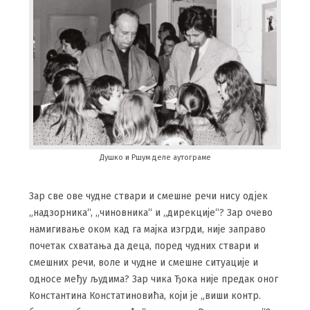
Душко и Ршум деле аутограме
Зар све ове чудне ствари и смешне речи нису одјек
„надзорника“, „чиновника“ и „дирекције“? Зар очево
намигивање оком кад га мајка изгрди, није заправо
почетак схватања да деца, поред чудних ствари и
смешних речи, воле и чудне и смешне ситуације и
односе међу људима? Зар чика Ђока није предак оног
Константина Констатиновића, који је „виши контр.