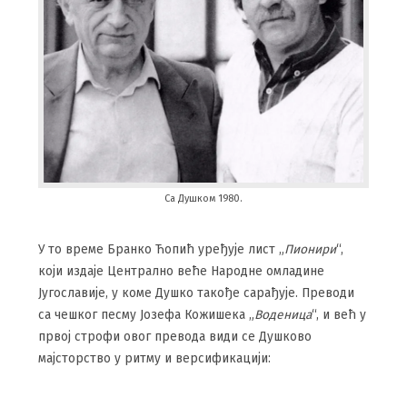
Са Душком 1980.
У то време Бранко Ћопић уређује лист „
Пионири
“,
који издаје Централно веће Народне омладине
Југославије, у коме Душко такође сарађује. Преводи
са чешког песму Јозефа Кожишека „
Воденица
“, и већ у
првој строфи овог превода види се Душково
мајсторство у ритму и версификацији: