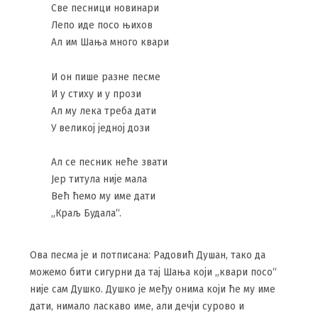
Све песници новинари
Лепо иде посо њихов
Ал им Шања много квари
И он пише разне песме
И у стиху и у прози
Ал му лека треба дати
У великој једној дози
Ал се песник неће звати
Јер титула није мала
Већ ћемо му име дати
„Краљ Будала“.
Ова песма је и потписана: Радовић Душан, тако да
можемо бити сигурни да тај Шања који „квари посо“
није сам Душко. Душко је међу онима који ће му име
дати, нимало ласкаво име, али дечји сурово и