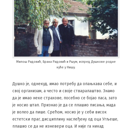
Милош Радовић, Брана Радовић и Ршум, испред Душкове родне
куће у Нишу.
Душко је, однекуд, имао потребу да опањкава себе, и
свој организам, а често и своје стваралаштво. Знамо
да је имао неке страхове, посебно се бојао паса, зато
је носио штап. Признао је да се плашио писања, мада
је волео да пише. Срећом, носио је у себи висок
естетски праг, дисциплину наслеђену од оца Угљеше,
плашио се да не изневери оца. И није га никад