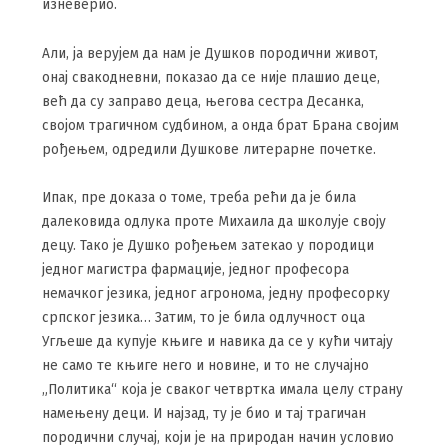
изневерио.
Али, ја верујем да нам је Душков породични живот,
онај свакодневни, показао да се није плашио деце,
већ да су заправо деца, његова сестра Десанка,
својом трагичном судбином, а онда брат Брана својим
рођењем, одредили Душкове литерарне почетке.
Ипак, пре доказа о томе, треба рећи да је била
далековида одлука проте Михаила да школује своју
децу. Тако је Душко рођењем затекао у породици
једног магистра фармације, једног професора
немачког језика, једног агронома, једну професорку
српског језика… Затим, то је била одлучност оца
Угљеше да купује књиге и навика да се у кући читају
не само те књиге него и новине, и то не случајно
„Политика“ која је сваког четвртка имала целу страну
намењену деци. И најзад, ту је био и тај трагичан
породични случај, који је на природан начин условио