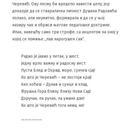
Черевић. Ову песму би вредело навести целу, јер
доказује да се стваралачка личност Душана Радовића
полако, али неумитно, формирала и да се у њој
назиру чак и обриси његове педагошке доктрине.
Ипак, навешћу само три строфе, са акцентом на оној у
којој се помиње „лав нарогушен сав“.
Радио је јавио у петак, у шест,
Једну врло важну и радосну вест:
Пусти Блед и Охрид, море, сунчев сјај!
Ко што је Черевић – не постоји крај!
Ако хоћеш – Дунав и сунце и хлад,
Фрушка Гора близу, близу Нови Сад!
Доручак, па ручак, па ужине две!
Ко што је Черевић тога нема, не!
——————