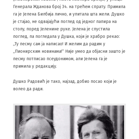
Генерала Жданова број 34. на трећем спрату. Примила
га је Јелена Билбија лично, и упитала шта жели. Душко
је стајао, не одвајајући поглед од једног папира на
столу, поред Јеленине руке. Јелена је спустила
поглед, па погледала у Душка, који је храбро рекао:
„Ту песму сам ја написао! И желим да радим у
„Пионирским новинама!“ Није умео да објасни зашто је
песму потписао псеудонимом, али Јелена га је
примила у редакцију.
Душко Радовић је тако, најзад, добио посао који је
волео да ради.