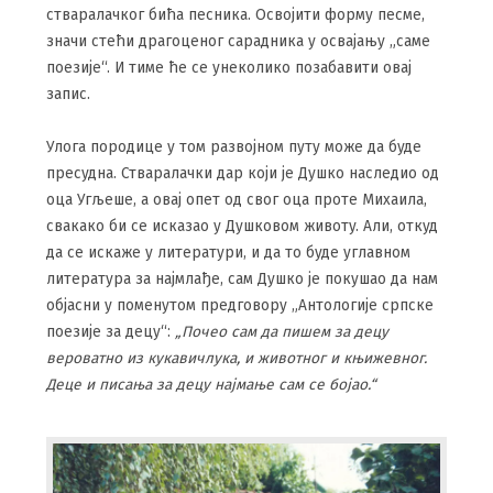
стваралачког бића песника. Освојити форму песме,
значи стећи драгоценог сарадника у освајању „саме
поезије“. И тиме ће се унеколико позабавити овај
запис.
Улога породице у том развојном путу може да буде
пресудна. Стваралачки дар који је Душко наследио од
оца Угљеше, а овај опет од свог оца проте Михаила,
свакако би се исказао у Душковом животу. Али, откуд
да се искаже у литератури, и да то буде углавном
литература за најмлађе, сам Душко је покушао да нам
објасни у поменутом предговору „Антологије српске
поезије за децу“:
„Почео сам да пишем за децу
вероватно из кукавичлука, и животног и књижевног.
Деце и писања за децу најмање сам се бојао.“