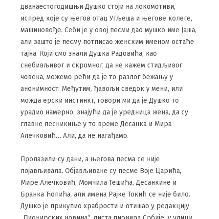
дванаестогодишњи Душко стоји на локомотиви,
испред које су његов отац Угљеша и његове колеге,
машиновође. Себи је у овој песми дао мушко име Јаша,
али зашто је песму потписао женским именом остаће
тајна. Који смо знали Душка Радовића, као
снебивљивог и скромног, да не кажем стидљивог
човека, можемо рећи да је то разлог бежању у
анонимност. Међутим, ђавољи сведок у мени, или
можда ерски инстинкт, говори ми да је Душко то
урадио намерно, знајући да је уредница жена, да су
главне песникиње у то време Десанка и Мира
Алечковић… Али, да не нагађамо.
Пролазили су дани, а његова песма се није
појављивала. Објављиване су песме Воје Царића,
Мире Алечковић, Момчила Тешића, Десанкине и
Бранка Ћопића, али имена Рајке Токић се није било.
Душко је прикупио храбрости и отишао у редакцију
„Пионирских новина“, листа пионира Србије, у улици