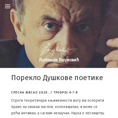
Љубивоје Ршумовић
Порекло Душкове поетике
СРПСКА МИСАО 2020. / ТРОБРОЈ 6·7·8
Строги теоретичари књижевности могу ми оспорити
право на овакав наслов, колоквијалан, и може се
рећи интиман, а сасвим ненаучан. Наука о песништву,