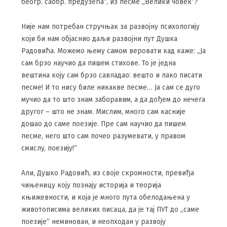
беогр. саобр. предузећа“, из песме „Велики човек“?
Није нам потребан стручњак за развојну психологију
који би нам објаснио даљи развојни пут Душка
Радовића. Можемо њему самом веровати кад каже: „Ја
сам брзо научио да пишем стихове. То је једна
вештина коју сам брзо савладао: вешто и лако писати
песме! И то нису биле никакве песме… Ја сам се дуго
мучио да то што знам заборавим, а да дођем до нечега
другог – што не знам. Мислим, много сам касније
дошао до саме поезије. Пре сам научио да пишем
песме, него што сам почео разумевати, у правом
смислу, поезију!“
Али, Душко Радовић, из своје скромности, превиђа
чињеницу коју познају историја и теорија
књижевности, и која је много пута обелодањена у
животописима великих писаца, да је тај ПУТ до „саме
поезије“ неминован, и неопходан у развоју