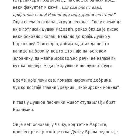
га граничари поздрављају, па Снешко одлази пред
неки факултет и каже: „
Сад сам опет с вама,
пријатељи стари! Начелници моји, дични десетари!
“
Онда свечано отвара „игру и весеље“. Све у свему, да
није потписан Душан Радовић, рекао бих да је писао
неки основношколац! Банално до краја. Душко у
ћорсокаку! Очигледно, добија задатак да нешто
напише на брзину, нешто што није на његовом
јеловнику, па жваће мрзовољно речи, не налазећи
пут ка поезији, мада се здушно и послушно труди.
Време, које лечи све, помаже нарочито добрима.
Душко постаје главни уредник „Пионирских новина“.
И тада у Душков песнички живот ступа млађи брат
Бранимир.
Он је већ основац, у Чачку, код тетке Маргите,
професорке српског језика. Душку Брана недостаје,