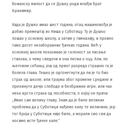
божанску милост да се Душку роди млађи брат
Бранимир.
Када је Душко имао шест година, отац машиновођа је
добио премештај из Ниша у Суботицу. Ту је Душко
пошао у основну школу, а затим у гимназију, и провео
тамо десет незаборавних ђачких година. Већ у
основној школи показивао је склоност за писање
стихова, о чему сведочи и она песма о оцу. Али, по
његовом сећању, још од првог разреда страшно га је
болела глава. Тешко је одгонетнути да ли је то био
страх од школе, или траума због промене средине и
прекинуте дечје слободе и безбрижне игре, или чак
нека врста страха од посебности, о којој он прича:
„Имао сам велику главу. Знам да је било великих
проблема да у Суботици нађемо капу те величине, јер
тог броја у Суботици није било, а морали смо сви да
носимо исте ђачке капе.“