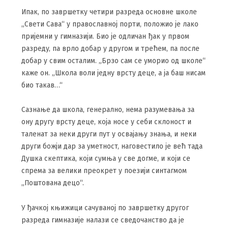
Ипак, по завршетку четири разреда основне школе
„Свети Сава“ у православној порти, положио је лако
пријемни у гимназији. Био је одличан ђак у првом
разреду, па врло добар у другом и трећем, па после
добар у свим осталим. „Брзо сам се уморио од школе“
каже он. „Школа воли једну врсту деце, а ја баш нисам
био такав…“
Сазнање да школа, генерално, нема разумевања за
ону другу врсту деце, која носе у себи склоност и
таленат за неки други пут у освајању знања, и неки
други божји дар за уметност, наговестило је већ тада
Душка скептика, који сумња у све догме, и који се
спрема за велики преокрет у поезији синтагмом
„Поштована децо“.
У ђачкој књижици сачуваној по завршетку другог
разреда гимназије налази се сведочанство да је