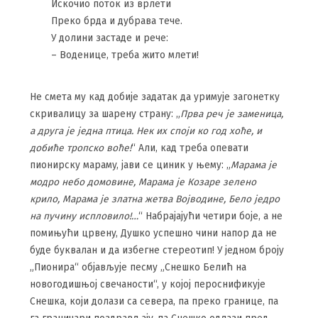
Искочио поток из врлети
Преко брда и дубрава тече.
У долини застаде и рече:
– Воденице, треба жито млети!
Не смета му кад добије задатак да уримује загонетку
скривалицу за шарену страну: „
Прва реч је заменица,
а друга је једна птица. Нек их споји ко год хоће, и
добиће тропско воће!
“ Али, кад треба опевати
пионирску мараму, јави се циник у њему: „
Марама је
модро небо домовине, Марама је Козаре зелено
крило, Марама је златна жетва Војводине, Бело једро
на пучину испловило!…
“ Набрајајући четири боје, а не
помињући црвену, Душко успешно чини напор да не
буде буквалан и да избегне стереотип! У једном броју
„Пионира“ објављује песму „Снешко Белић на
новогодишњој свечаности“, у којој пероснификује
Снешка, који долази са севера, па преко границе, па