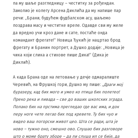
па му шаље разгледницу – честитку за рођендан.
Замолио је колегу Арсена Диклића да му напише пар
речи: „Брани, будућем фудбалском асу, шаљемо
поздрава масу и честитке вреле. Одавде сви му желе
да вредно учи кроз дане и сате, постаће онда
командант фрегате!“ Новица Ђукић је нацртао брод
фрегату и Бранин портрет, а Душко додаје: „Новица је
чика који слика а стихове пише Дика!“ (Дика је
Диклић).
А када Брана оде на летовање у дечје одмаралиште
Черевић, на Фрушкој гори, Душко му пише: „
Драги мој
буразеру, кад бих мого и умео ко птица бих полетео!
Преко река и ливада – све до ваших школских зграда.
Полако бих на прстима прегледао где вас има, и док
перу ноге чете легао бих под кревете. Ту бих чуо и
видео ваш логорски живот цео. Шта се ради, шта је
ново – тужно оно, смешно ово. Слушао бих разговоре
што о моме брату зборе – да ли слуша ил се бије, да