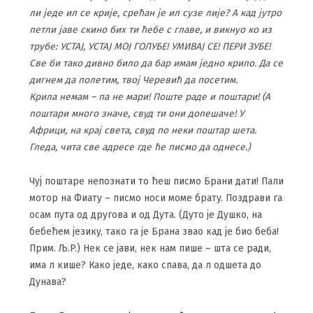
ли једе ил се крије, срећан је ил сузе лије? А кад јутро
петли јаве скино бих ти ћебе с главе, и викнуо ко из
трубе: УСТАЈ, УСТАЈ МОЈ ГОЛУБЕ! УМИВАЈ СЕ! ПЕРИ ЗУБЕ!
Све би тако дивно било да бар имам једно крило. Да се
дигнем да полетим, твој Черевић да посетим.
Крила немам – па не мари! Поште раде и поштари! (А
поштари много значе, свуд ти они допешаче! У
Африци, на крај света, свуд по неки поштар шета.
Гледа, чита све адресе где ће писмо да однесе.)
Чуј поштаре непознати то ћеш писмо Брани дати! Пали
мотор на Фиату – писмо носи моме брату. Поздрави га
осам пута од другова и од Дута. (Дуто је Душко, на
бебећем језику, тако га је Брана звао кад је био беба!
Прим. Љ.Р.) Нек се јави, нек нам пише – шта се ради,
има л кише? Како једе, како спава, да л одшета до
Дунава?