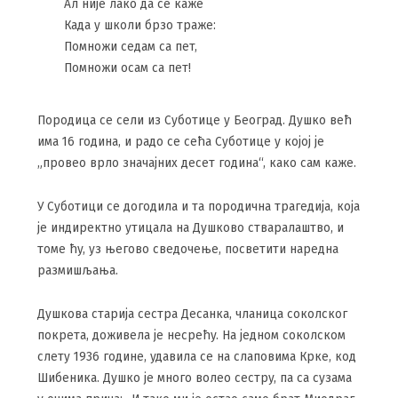
Ал није лако да се каже
Када у школи брзо траже:
Помножи седам са пет,
Помножи осам са пет!
Породица се сели из Суботице у Београд. Душко већ
има 16 година, и радо се сећа Суботице у којој је
„провео врло значајних десет година“, како сам каже.
У Суботици се догодила и та породична трагедија, која
је индиректно утицала на Душково стваралаштво, и
томе ћу, уз његово сведочење, посветити наредна
размишљања.
Душкова старија сестра Десанка, чланица соколског
покрета, доживела је несрећу. На једном соколском
слету 1936 године, удавила се на слаповима Крке, код
Шибеника. Душко је много волео сестру, па са сузама