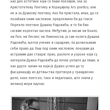
као део естетике који се бави поезијом, зна за
Аристотелову Поетику и Хорацијеву Ars poeticu, али
не и за Душкову поетику. Ако би пристала, ипак, да се
позабави овим насловом, предложила би да гласи:
Порекло поетике Душана Радовића, и то би био
сасвим коректан наслов. Међутим, ја нисам ни Боало,
ни Поп, ни Лесинг, ни Ломоносов, ја сам колега Душана
Радовића, његов ученик и сарадник, па дозвољавам
себи право да, баш под овим насловом, покушам да
истражим две ствари: прво, разлоге и узроке који су
натерали Душка Радовића да почне уопште да пише, и
као друго: начин на који је Душко успео да ту
фасцинацију из детињства претвори у грандиозно
дело, како поетско, тако и педагошко, што значи у
великој мери научно.