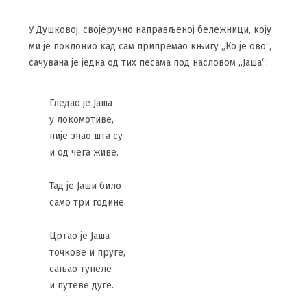
У Душковој, својеручно направљеној бележници, коју
ми је поклонио кад сам припремао књигу „Ко је ово“,
сачувана је једна од тих песама под насловом „Јаша“:
Гледао је Јаша
у локомотиве,
није знао шта су
и од чега живе.
Тад је Јаши било
само три године.
Цртао је Јаша
точкове и пруге,
сањао тунеле
и путеве дуге.