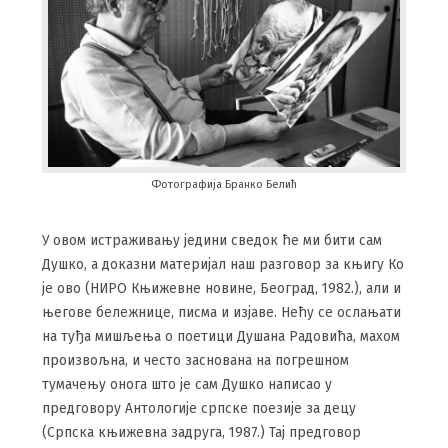
Фотографија Бранко Белић
У овом истраживању једини сведок ће ми бити сам
Душко, а доказни материјал наш разговор за књигу Ко
је ово (НИРО Књижевне новине, Београд, 1982.), али и
његове бележнице, писма и изјаве. Нећу се ослањати
на туђа мишљења о поетици Душана Радовића, махом
произвољна, и често заснована на погрешном
тумачењу онога што је сам Душко написао у
предговору Антологије српске поезије за децу
(Српска књижевна задруга, 1987.) Тај предговор