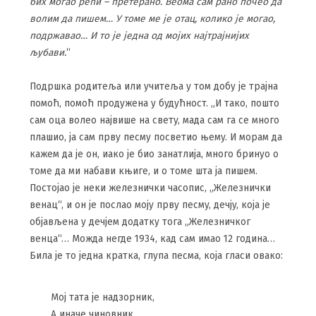
бих могао рећи – претерано. Веома сам рано почео да
волим да пишем… У томе ме је отац, колико је могао,
подржавао… И то је једна од мојих најтрајнијих
љубави.
“
Подршка родитеља или учитеља у том добу је трајна
помоћ, помоћ продужена у будућност. „И тако, пошто
сам оца волео највише на свету, мада сам га се много
плашио, ја сам прву песму посветио њему. И морам да
кажем да је он, иако је био занатлија, много бринуо о
томе да ми набави књиге, и о томе шта ја пишем.
Постојао је неки железнички часопис, „Железнички
венац“, и он је послао моју прву песму, дечју, која је
објављена у дечјем додатку тога „Железничког
венца“… Можда негде 1934, кад сам имао 12 година…
Била је то једна кратка, глупа песма, која гласи овако:
Мој тата је надзорник,
А иначе чиновник,