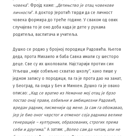
човека
“. Фројд каже: „
Детињство је отац човекове
личности
“. А доктор Јеротић тврди да се личност
човека формира до треће године. У сваком од ових
случајева то је оно доба када је дете у рукама
родитеља, васпитача и учитеља.
Душко се родио у бројној породици Радовића. Његов
деда, прота Михаило и баба Савка имали су шесторо
деце. Све су их школовали. Најстарији протин син
Угљеша „није озбиљно схватао школу“, како пише у
једном запису о породици, па га је прота дао на занат,
у Београд, па онда у Беч и Минхен. Душко га је овако
описао: „
Кад се вратио из Немачке мој отац је брзо
постао онај прави, озбиљни и амбициозни Радовић,
вредан радник, писменији од мене. Ја сам га обожавао,
јер је био оног чврстог и отменог соја радника велике
генерације – културних, образованих, строгих према
себи и другима.
“ А затим: „
Волео сам да читам, али не