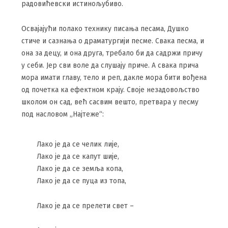
радовићевски истинољубиво.
Освајајући полако технику писања песама, Душко
стиче и сазнања о драматургији песме. Свака песма, и
она за децу, и она друга, требало би да садржи причу
у себи. Јер сви воле да слушају приче. А свака прича
мора имати главу, тело и реп, дакле мора бити вођена
од почетка ка ефектном крају. Своје незадовољство
школом он сад, већ сасвим вешто, претвара у песму
под насловом „Најтеже“:
Лако је да се челик лије,
Лако је да се капут шије,
Лако је да се земља копа,
Лако је да се пуца из топа,
Лако је да се прелети свет –