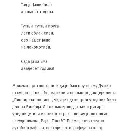
Тад је Јаши било
дванаест година.
Тутњи, тутњи пруга,
лети облак сиви,
ево нашег Јаше
на локомотиви.
Сада Јаша има
двадесет година!
Можемо претпоставити да је баш ову песму Душко
откуцао на писаћој машини и послао редакцији листа
„Пионирске новине“, чији је одговорни уредник била
Јелена Билбија. Да ли намерно, да заинтригира
уредницу, или из неког страха, песму је потписао
псеудонимом „Рајка Токић“. Песма је очигледно
аутобиографска, постоји фотографија на којој