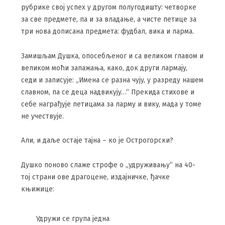
рубрике свој успех у другом полугодишту: четворке
за све предмете, па и за владање, а чисте петице за
три нова дописана предмета: фудбал, вика и ларма.
Замишљам Душка, опосебљеног и са великом главом и
великом моћи запажања, како, док други лармају,
седи и записује: „Имена се разна чују, у разреду нашем
славном, па се деца надвикују…“ Прекида стихове и
себе награђује петицама за ларму и вику, мада у томе
не учествује.
Али, и даље остаје тајна – ко је Острогорски?
Душко поново слаже строфе о „удруживању“ на 40-
тој страни ове драгоцене, издајничке, ђачке
књижице:
Удружи се група једна