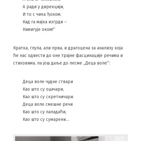
А ради у дирекцији,
И то с чика Ђоком.
Кад га мајка изгрди –
Намигује оком!“
Кратка, глупа, али прва, и драгоцена за анализу која
ће нас одвести до оне трајне фасцинације речима и
стиховима, па још даље до песме „Деца воле“:
Деца воле чудне ствари
Као што су оџачари,
Као што су скретничари.
Деца воле смешне речи
Као што су пападаћи,
Као што су сумарени…