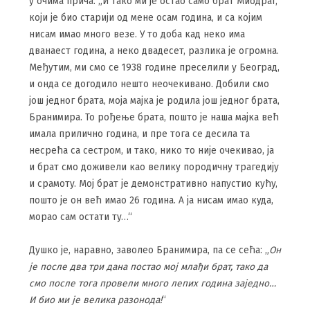
у очима прича: „И тако ми је остао само брат Миодраг,
који је био старији од мене осам година, и са којим
нисам имао много везе. У то доба кад неко има
дванаест година, а неко двадесет, разлика је огромна.
Међутим, ми смо се 1938 године преселили у Београд,
и онда се догодило нешто неочекивано. Добили смо
још једног брата, моја мајка је родила још једног брата,
Бранимира. То рођење брата, пошто је наша мајка већ
имала прилично година, и пре тога се десила та
несрећа са сестром, и тако, нико то није очекивао, ја
и брат смо доживели као велику породичну трагедију
и срамоту. Мој брат је демонстративно напустио кућу,
пошто је он већ имао 26 година. А ја нисам имао куда,
морао сам остати ту…“
Душко је, наравно, заволео Бранимира, па се сећа: „
Он
је после два три дана постао мој млађи брат, тако да
смо после тога провели много лепих година заједно…
И био ми је велика разонода!
“