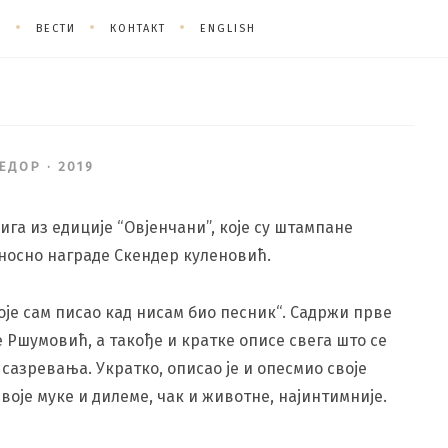
О
ВЕСТИ
КОНТАКТ
ENGLISH
ДОР · 2019
ига из едиције “Овјенчани”, које су штампане
носно награде Скендер куленовић.
оје сам писао кад нисам био песник“. Садржи прве
е Ршумовић, а такође и кратке описе свега што се
сазревања. Укратко, описао је и опесмио своје
воје муке и дилеме, чак и животне, најинтимније.