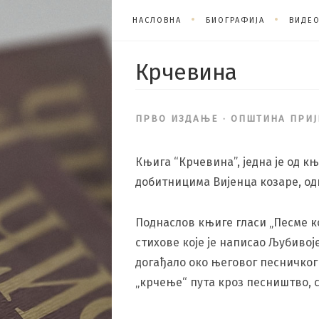
НАСЛОВНА
БИОГРАФИЈА
ВИДЕ
Крчевина
ПРВО ИЗДАЊЕ · ОПШТИНА ПРИЈЕ
Књига “Крчевина”, једна је од књ
добитницима Вијенца козаре, од
Поднаслов књиге гласи „Песме к
стихове које је написао Љубивој
догађало око његовог песничког 
„крчење“ пута кроз песништво, с